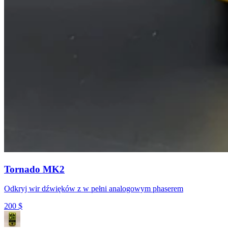
Tornado MK2
Odkryj wir dźwięków z w pełni analogowym phaserem
200
$