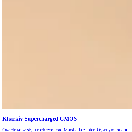
Kharkiv Supercharged CMOS
Overdrive w stylu rozkręconego Marshalla z interaktywnym tonem