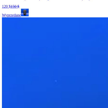
120
$
150
$
Wyprzedane