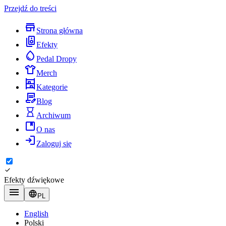
Przejdź do treści
Strona główna
Efekty
Pedal Dropy
Merch
Kategorie
Blog
Archiwum
O nas
Zaloguj się
Efekty dźwiękowe
PL
English
Polski