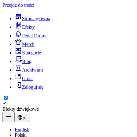
Przejdź do treści
Strona główna
Efekty
Pedal Dropy
Merch
Kategorie
Blog
Archiwum
O nas
Zaloguj się
Efekty dźwiękowe
PL
English
Polski