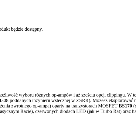
dukt będzie dostępny.
 możliwość wyboru różnych op-ampów i aż sześciu opcji clippingu. W 
308 poddanych inżynierii wstecznej w ZSRR). Możesz eksplorować róż
przężenia zwrotnego op-ampa) oparty na tranzystorach MOSFET
BS170
(
lasycznym Racie), czerwonych diodach LED (jak w Turbo Rat) oraz h