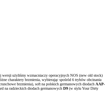
tej wersji użyliśmy wzmacniaczy operacyjnych NOS (new old stock)
ne charaktery brzmienia, wybierając spośród 6 trybów obcinania
crunchowe brzmienia), soft na polskich germanowych diodach
AAP-
ard na radzieckich diodach germanowych
D9
(w stylu Your Dirty