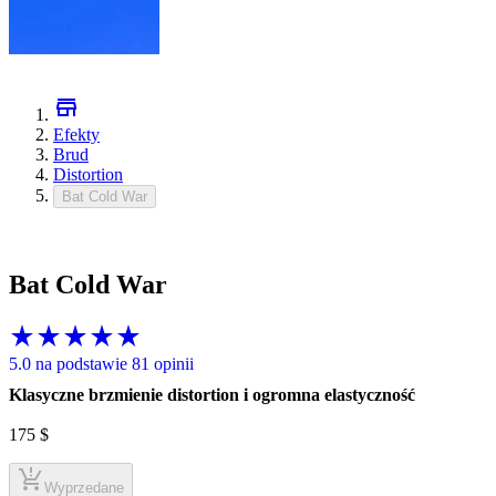
Efekty
Brud
Distortion
Bat Cold War
Bat Cold War
5.0 na podstawie 81 opinii
Klasyczne brzmienie distortion i ogromna elastyczność
175
$
Wyprzedane