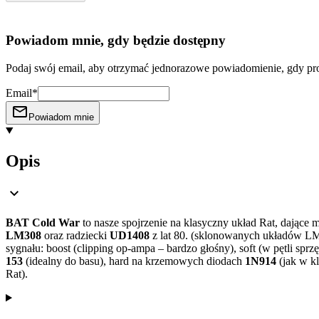
Powiadom mnie, gdy będzie dostępny
Podaj swój email, aby otrzymać jednorazowe powiadomienie, gdy pro
Email*
Powiadom mnie
Opis
BAT Cold War
to nasze spojrzenie na klasyczny układ Rat, dające
LM308
oraz radziecki
UD1408
z lat 80. (sklonowanych układów LM
sygnału: boost (clipping op-ampa – bardzo głośny), soft (w pętli s
153
(idealny do basu), hard na krzemowych diodach
1N914
(jak w k
Rat).