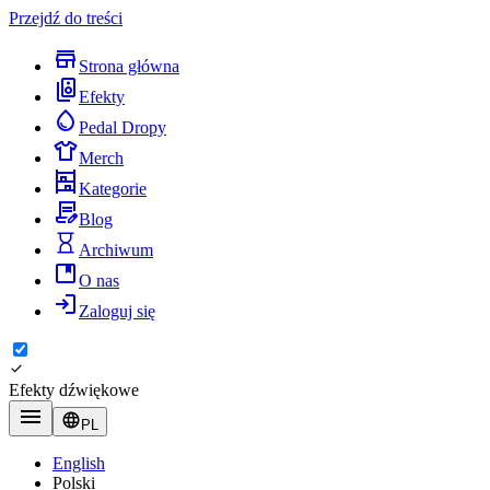
Przejdź do treści
Strona główna
Efekty
Pedal Dropy
Merch
Kategorie
Blog
Archiwum
O nas
Zaloguj się
Efekty dźwiękowe
PL
English
Polski