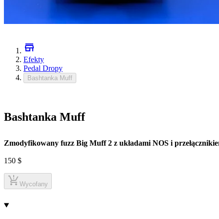
Efekty
Pedal Dropy
Bashtanka Muff
Bashtanka Muff
Zmodyfikowany fuzz Big Muff 2 z układami NOS i przełącznik
150
$
Wycofany