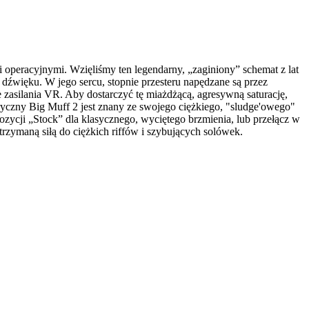
peracyjnymi. Wzięliśmy ten legendarny, „zaginiony” schemat z lat
źwięku. W jego sercu, stopnie przesteru napędzane są przez
silania VR. Aby dostarczyć tę miażdżącą, agresywną saturację,
czny Big Muff 2 jest znany ze swojego ciężkiego, "sludge'owego"
ozycji „Stock” dla klasycznego, wyciętego brzmienia, lub przełącz w
trzymaną siłą do ciężkich riffów i szybujących solówek.