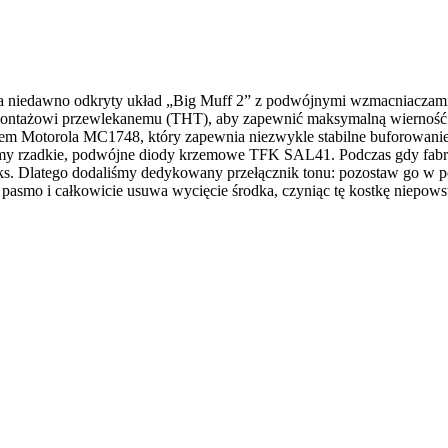
 niedawno odkryty układ „Big Muff 2” z podwójnymi wzmacniaczami o
 montażowi przewlekanemu (THT), aby zapewnić maksymalną wierność d
Motorola MC1748, który zapewnia niezwykle stabilne buforowanie za
śmy rzadkie, podwójne diody krzemowe TFK SAL41. Podczas gdy fabry
miks. Dlatego dodaliśmy dedykowany przełącznik tonu: pozostaw go w p
e pasmo i całkowicie usuwa wycięcie środka, czyniąc tę kostkę niepows