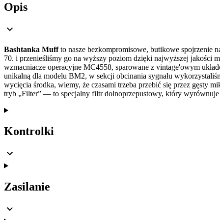
Opis
Bashtanka Muff
to nasze bezkompromisowe, butikowe spojrzenie na
70. i przenieśliśmy go na wyższy poziom dzięki najwyższej jakości
wzmacniacze operacyjne MC4558, sparowane z vintage'owym układem 
unikalną dla modelu BM2, w sekcji obcinania sygnału wykorzystali
wycięcia środka, wiemy, że czasami trzeba przebić się przez gęsty 
tryb „Filter” — to specjalny filtr dolnoprzepustowy, który wyrównuj
Kontrolki
Zasilanie