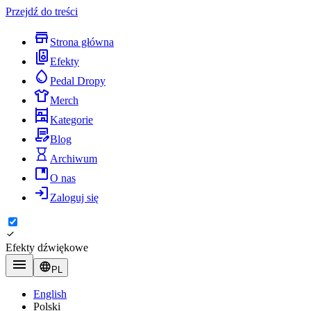
Przejdź do treści
Strona główna
Efekty
Pedal Dropy
Merch
Kategorie
Blog
Archiwum
O nas
Zaloguj się
Efekty dźwiękowe
PL
English
Polski