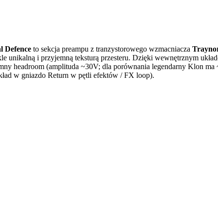
al Defence
to sekcja preampu z tranzystorowego wzmacniacza
Trayno
le unikalną i przyjemną teksturą przesteru. Dzięki wewnętrznym ukła
romny headroom (amplituda ~30V; dla porównania legendarny Klon m
ad w gniazdo Return w pętli efektów / FX loop).