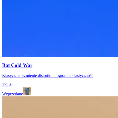
Bat Cold War
Klasyczne brzmienie distortion i ogromna elastyczność
175
$
Wyprzedane