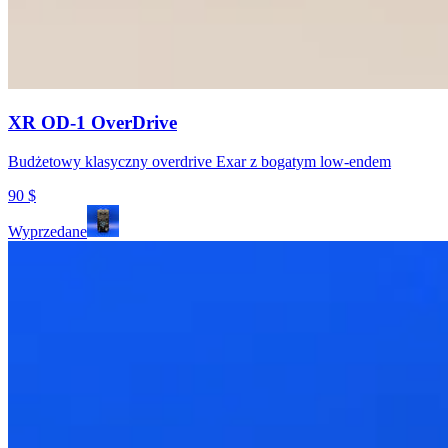
XR OD-1 OverDrive
Budżetowy klasyczny overdrive Exar z bogatym low-endem
90
$
Wyprzedane