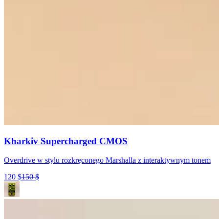
Kharkiv Supercharged CMOS
Overdrive w stylu rozkręconego Marshalla z interaktywnym tonem
120
$
150
$