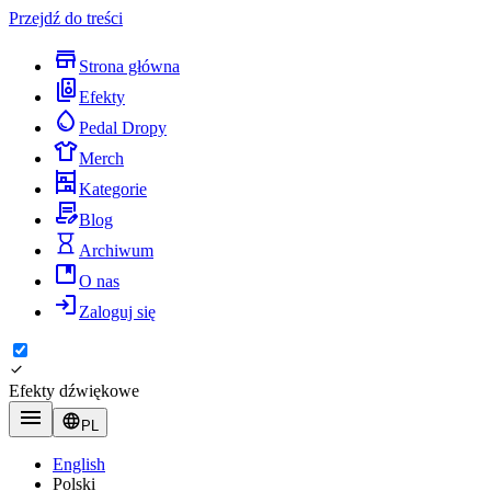
Przejdź do treści
Strona główna
Efekty
Pedal Dropy
Merch
Kategorie
Blog
Archiwum
O nas
Zaloguj się
Efekty dźwiękowe
PL
English
Polski