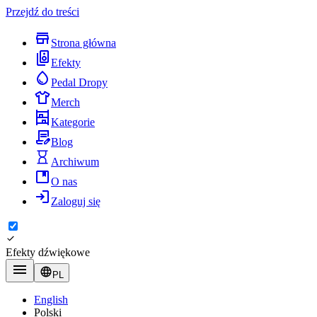
Przejdź do treści
Strona główna
Efekty
Pedal Dropy
Merch
Kategorie
Blog
Archiwum
O nas
Zaloguj się
Efekty dźwiękowe
PL
English
Polski