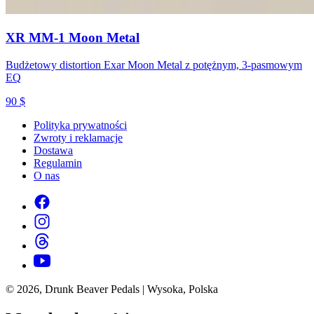
XR MM-1 Moon Metal
Budżetowy distortion Exar Moon Metal z potężnym, 3-pasmowym
EQ
90
$
Polityka prywatności
Zwroty i reklamacje
Dostawa
Regulamin
O nas
© 2026, Drunk Beaver Pedals | Wysoka, Polska