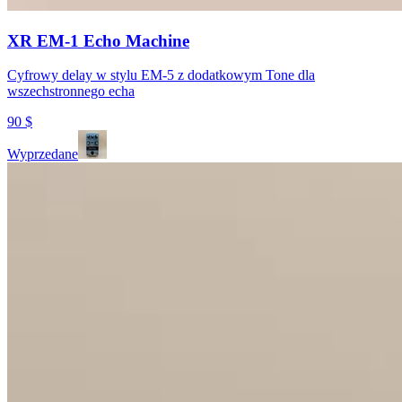
XR EM-1 Echo Machine
Cyfrowy delay w stylu EM-5 z dodatkowym Tone dla
wszechstronnego echa
90
$
Wyprzedane