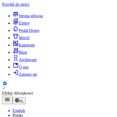
Przejdź do treści
Strona główna
Efekty
Pedal Dropy
Merch
Kategorie
Blog
Archiwum
O nas
Zaloguj się
Efekty dźwiękowe
PL
English
Polski