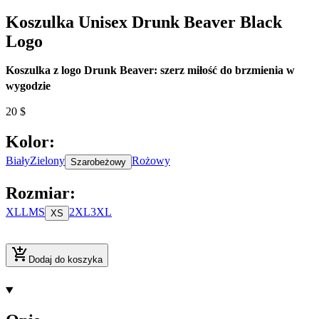
Koszulka Unisex Drunk Beaver Black
Logo
Koszulka z logo Drunk Beaver: szerz miłość do brzmienia w
wygodzie
20
$
Kolor
:
Biały
Zielony
Rożowy
Szarobeżowy
Rozmiar
:
XL
L
M
S
2XL
3XL
XS
Dodaj do koszyka