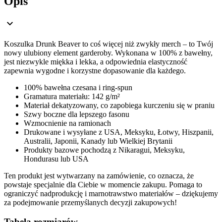
Opis
Koszulka Drunk Beaver to coś więcej niż zwykły merch – to Twój
nowy ulubiony element garderoby. Wykonana w 100% z bawełny,
jest niezwykle miękka i lekka, a odpowiednia elastyczność
zapewnia wygodne i korzystne dopasowanie dla każdego.
100% bawełna czesana i ring-spun
Gramatura materiału: 142 g/m²
Materiał dekatyzowany, co zapobiega kurczeniu się w praniu
Szwy boczne dla lepszego fasonu
Wzmocnienie na ramionach
Drukowane i wysyłane z USA, Meksyku, Łotwy, Hiszpanii,
Australii, Japonii, Kanady lub Wielkiej Brytanii
Produkty bazowe pochodzą z Nikaragui, Meksyku,
Hondurasu lub USA
Ten produkt jest wytwarzany na zamówienie, co oznacza, że
powstaje specjalnie dla Ciebie w momencie zakupu. Pomaga to
ograniczyć nadprodukcję i marnotrawstwo materiałów – dziękujemy
za podejmowanie przemyślanych decyzji zakupowych!
Tabela rozmiarów