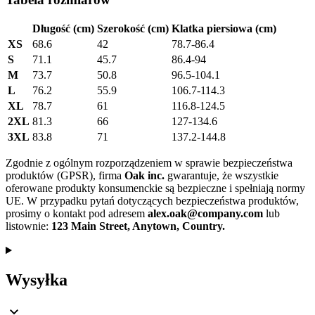
Długość (cm)
Szerokość (cm)
Klatka piersiowa (cm)
XS
68.6
42
78.7-86.4
S
71.1
45.7
86.4-94
M
73.7
50.8
96.5-104.1
L
76.2
55.9
106.7-114.3
XL
78.7
61
116.8-124.5
2XL
81.3
66
127-134.6
3XL
83.8
71
137.2-144.8
Zgodnie z ogólnym rozporządzeniem w sprawie bezpieczeństwa
produktów (GPSR), firma
Oak inc.
gwarantuje, że wszystkie
oferowane produkty konsumenckie są bezpieczne i spełniają normy
UE. W przypadku pytań dotyczących bezpieczeństwa produktów,
prosimy o kontakt pod adresem
alex.oak@company.com
lub
listownie:
123 Main Street, Anytown, Country.
Wysyłka