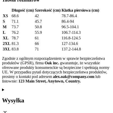
Długość (cm)
Szerokość (cm)
Klatka piersiowa (cm)
XS
68.6
42
78.7-86.4
S
71.1
45.7
86.4-94
M
73.7
50.8
96.5-104.1
L
76.2
55.9
106.7-114.3
XL
78.7
61
116.8-124.5
2XL
81.3
66
127-134.6
3XL
83.8
71
137.2-144.8
Zgodnie z ogólnym rozporządzeniem w sprawie bezpieczeństwa
produktów (GPSR), firma
Oak inc.
gwarantuje, że wszystkie
oferowane produkty konsumenckie są bezpieczne i spełniają normy
UE. W przypadku pytań dotyczących bezpieczeństwa produktów,
prosimy o kontakt pod adresem
alex.oak@company.com
lub
listownie:
123 Main Street, Anytown, Country.
Wysyłka