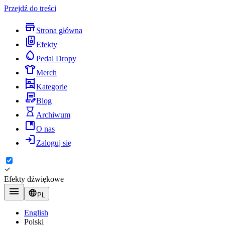
Przejdź do treści
Strona główna
Efekty
Pedal Dropy
Merch
Kategorie
Blog
Archiwum
O nas
Zaloguj się
Efekty dźwiękowe
PL
English
Polski