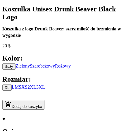
Koszulka Unisex Drunk Beaver Black
Logo
Koszulka z logo Drunk Beaver: szerz miłość do brzmienia w
wygodzie
20
$
Kolor
:
Zielony
Szarobeżowy
Rożowy
Biały
Rozmiar
:
L
M
S
XS
2XL
3XL
XL
Dodaj do koszyka