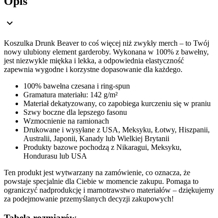
Opis
Koszulka Drunk Beaver to coś więcej niż zwykły merch – to Twój
nowy ulubiony element garderoby. Wykonana w 100% z bawełny,
jest niezwykle miękka i lekka, a odpowiednia elastyczność
zapewnia wygodne i korzystne dopasowanie dla każdego.
100% bawełna czesana i ring-spun
Gramatura materiału: 142 g/m²
Materiał dekatyzowany, co zapobiega kurczeniu się w praniu
Szwy boczne dla lepszego fasonu
Wzmocnienie na ramionach
Drukowane i wysyłane z USA, Meksyku, Łotwy, Hiszpanii,
Australii, Japonii, Kanady lub Wielkiej Brytanii
Produkty bazowe pochodzą z Nikaragui, Meksyku,
Hondurasu lub USA
Ten produkt jest wytwarzany na zamówienie, co oznacza, że
powstaje specjalnie dla Ciebie w momencie zakupu. Pomaga to
ograniczyć nadprodukcję i marnotrawstwo materiałów – dziękujemy
za podejmowanie przemyślanych decyzji zakupowych!
Tabela rozmiarów