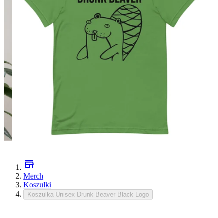
Merch
Koszulki
Koszulka Unisex Drunk Beaver Black Logo